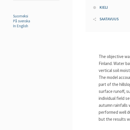
KIELI
Suomeksi
SAATAVUUS
På svenska
In English
The objective was
Finland. Water b
vertical soil moi
The model accoun
part of the hill
surface runoff, s
individual field 
autumn rainfalls 
performed well d
but the results w