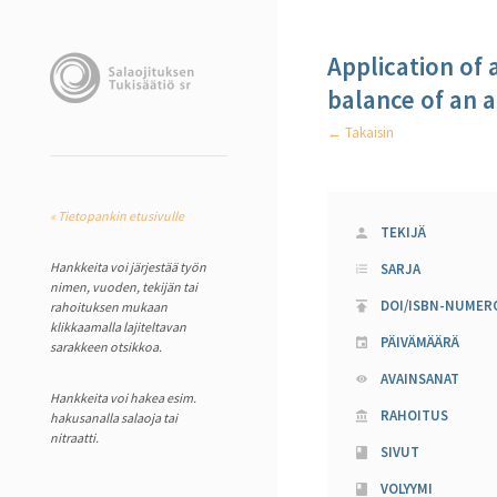
Application of
balance of an a
← Takaisin
« Tietopankin etusivulle
TEKIJÄ
Hankkeita voi järjestää työn
SARJA
nimen, vuoden, tekijän tai
DOI/ISBN-NUMER
rahoituksen mukaan
klikkaamalla lajiteltavan
PÄIVÄMÄÄRÄ
sarakkeen otsikkoa.
AVAINSANAT
Hankkeita voi hakea esim.
RAHOITUS
hakusanalla salaoja tai
nitraatti.
SIVUT
VOLYYMI