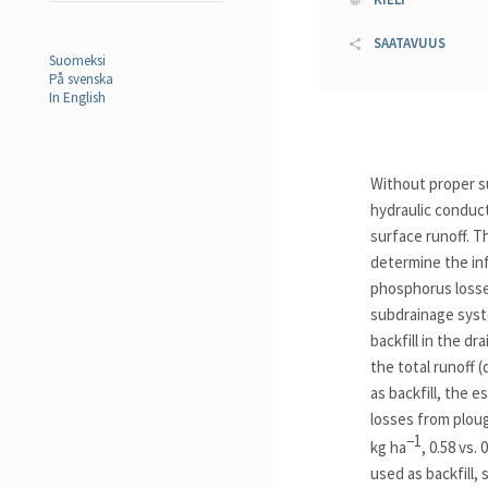
SAATAVUUS
Suomeksi
På svenska
In English
Without proper su
hydraulic conduct
surface runoff. T
determine the inf
phosphorus losses
subdrainage syst
backfill in the d
the total runoff 
as backfill, the 
losses from ploug
−1
kg ha
, 0.58 vs. 
used as backfill,