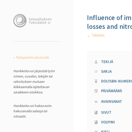
Influence of i
losses and nitr
← Takaisin
« Tietopankin etusivulle
TEKIJÄ
Hankkeita voi järjestää työn
SARJA
nimen, vuoden, tekijän tai
DOI/ISBN-NUMER
rahoituksen mukaan
klikkaamalla lajiteltavan
PÄIVÄMÄÄRÄ
sarakkeen otsikkoa.
AVAINSANAT
Hankkeita voi hakea esim.
hakusanalla salaoja tai
SIVUT
nitraatti.
VOLYYMI
KIELI