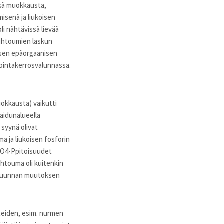
ikä muokkausta,
senä ja liukoisen
i nähtävissä lievää
uuhtoumien laskun
isen epäorgaanisen
 pintakerrosvalunnassa.
uokkausta) vaikutti
Laidunalueella
 syynä olivat
 ja liukoisen fosforin
PO4-Ppitoisuudet
htouma oli kuitenkin
tosuunnan muutoksen
iteiden, esim. nurmen