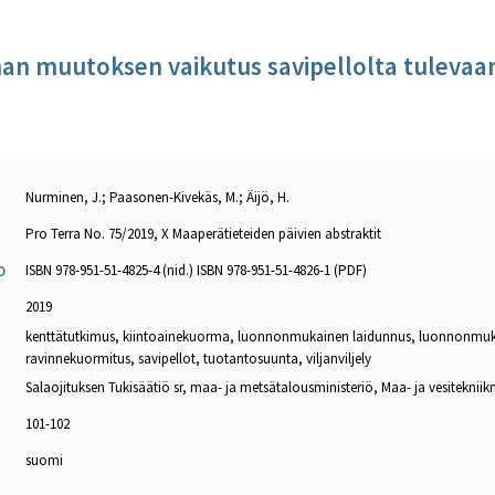
n muutoksen vaikutus savipellolta tuleva
Nurminen, J.; Paasonen-Kivekäs, M.; Äijö, H.
Pro Terra No. 75/2019, X Maaperätieteiden päivien abstraktit
ISBN 978-951-51-4825-4 (nid.) ISBN 978-951-51-4826-1 (PDF)
O
2019
kenttätutkimus, kiintoainekuorma, luonnonmukainen laidunnus, luonnonmuka
ravinnekuormitus, savipellot, tuotantosuunta, viljanviljely
Salaojituksen Tukisäätiö sr, maa- ja metsätalousministeriö, Maa- ja vesitekniikn
101-102
suomi