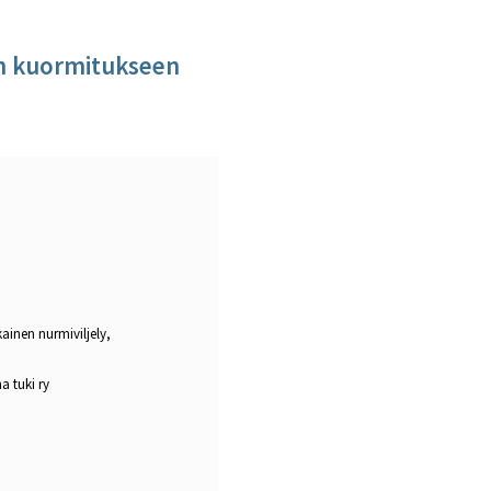
an kuormitukseen
inen nurmiviljely,
a tuki ry