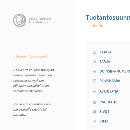
Tuotantosuunna
← Takaisin
TEKIJÄ
« Tietopankin etusivulle
SARJA
Hankkeita voi järjestää työn
DOI/ISBN-NUMER
nimen, vuoden, tekijän tai
rahoituksen mukaan
PÄIVÄMÄÄRÄ
klikkaamalla lajiteltavan
sarakkeen otsikkoa.
AVAINSANAT
RAHOITUS
Hankkeita voi hakea esim.
hakusanalla salaoja tai
SIVUT
nitraatti.
KIELI