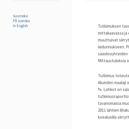
Suomeksi
På svenska
In English
Tutkimuksen tavoi
mittakaavassa ja 
muuttuivat siirry
laidunnukseen. Pi
sääolosuhteiden 
Mittaustuloksia 
Tutkimus toteutet
Alueiden maalaji o
%. Lohkot on sala
tutkimusraportissa
tavanomaisia muok
2011 lähtien lih
koealueilla siirr