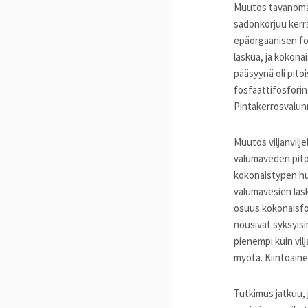
Muutos tavanomais
sadonkorjuu kerr
epäorgaanisen fo
laskua, ja kokona
pääsyynä oli pit
fosfaattifosforin
Pintakerrosvalun
Muutos viljanvilj
valumaveden pitoi
kokonaistypen huu
valumavesien las
osuus kokonaisfo
nousivat syksyis
pienempi kuin vil
myötä. Kiintoain
Tutkimus jatkuu, 