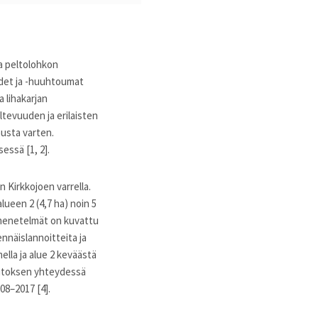
ta peltolohkon
uudet ja -huuhtoumat
 lihakarjan
ltevuuden ja erilaisten
usta varten.
ssä [1, 2].
 Kirkkojoen varrella.
lueen 2 (4,7 ha) noin 5
simenetelmät on kuvattu
ennäislannoitteita ja
lla ja alue 2 keväästä
uutoksen yhteydessä
08–2017 [4].