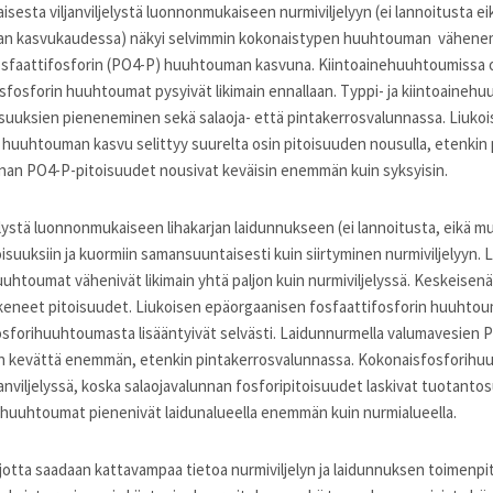
esta viljanviljelystä luonnonmukaiseen nurmiviljelyyn (ei lannoitusta e
an kasvukaudessa) näkyi selvimmin kokonaistypen huuhtouman vähenemi
sfaattifosforin (PO4-P) huuhtouman kasvuna. Kiintoainehuuhtoumissa ol
isfosforin huuhtoumat pysyivät likimain ennallaan. Typpi- ja kiintoaineh
oisuuksien pieneneminen sekä salaoja- että pintakerrosvalunnassa. Liuko
 huuhtouman kasvu selittyy suurelta osin pitoisuuden nousulla, etenkin
nan PO4-P-pitoisuudet nousivat keväisin enemmän kuin syksyisin.
elystä luonnonmukaiseen lihakarjan laidunnukseen (ei lannoitusta, eikä m
suuksiin ja kuormiin samansuuntaisesti kuin siirtyminen nurmiviljelyyn. 
htoumat vähenivät likimain yhtä paljon kuin nurmiviljelyssä. Keskeisenä
keneet pitoisuudet. Liukoisen epäorgaanisen fosfaattifosforin huuhtouma
sforihuuhtoumasta lisääntyivät selvästi. Laidunnurmella valumavesien 
in kevättä enemmän, etenkin pintakerrosvalunnassa. Kokonaisfosforihuu
janviljelyssä, koska salaojavalunnan fosforipitoisuudet laskivat tuotan
ehuuhtoumat pienenivät laidunalueella enemmän kuin nurmialueella.
jotta saadaan kattavampaa tietoa nurmiviljelyn ja laidunnuksen toimenp