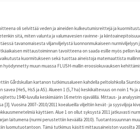
tteena oli selvittää veden ja aineiden kulkeutumisreittejä ja kuormitus
etenkin sitä, miten valunta ja valumavesien ravinne- ja kiintoainepitois
ttäessä tavanomaisesta viljanviljelystä luonnonmukaiseen nurmiviljelyyn ja
tkäaikaisen mittaustoiminnan tavoitteena on saada esille myös pellon ka
vaikutusta kuormitukseen sekä tuottaa aineistoja matemaattista mallinn
on hyödynnetty muun muassa FLUSH-mallin eroosiokuvauksen kehittämise
tiin Gårdskullan kartanon tutkimusalueen kahdella peltolohkolla Siuntion
n savea (HeS, HsS ja AS). Alueen 1 (5,7 ha) keskikaltevuus on noin 1 % ja a
ojitettu 1940-luvulla keskimäärin 16 metrin ojavälillä. Mittaus- ja analyy
 [3]. Vuosina 2007–2010/2011 koealueilla viljeltiin kevät- ja syysviljoja kiv
kausmenetelmiä käyttäen. Alue 1 on ollut syksystä 2011 jatkuvasti nurme
akarjan laitumena (nurmi perustettiin keväällä 2010). Tuotantosuunnan m
yttiin luomutuotantoon. Tämä tutkimus käsitti mittausaineiston vuosilta 20