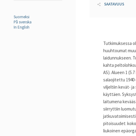
SAATAVUUS
Suomeksi
På svenska
In English
Tutkimuksessa oli
huuhtoumat muuttu
laidunnukseen. T
kahta peltolohkoa
AS). Alueen 1 (5.7
salaojitettu 1940-
viljeltiin kevät-
käyttäen. Syksystä
laitumena kevääs
siirryttiin luomut
jatkuvatoimisest
pitoisuudet: koko
liukoinen epäorg