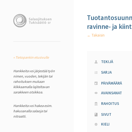
Tuotantosuunna
ravinne- ja ki
← Takaisin
« Tietopankin etusivulle
TEKIJÄ
Hankkeita voi järjestää työn
SARJA
nimen, vuoden, tekijän tai
rahoituksen mukaan
PÄIVÄMÄÄRÄ
klikkaamalla lajiteltavan
sarakkeen otsikkoa.
AVAINSANAT
RAHOITUS
Hankkeita voi hakea esim.
hakusanalla salaoja tai
SIVUT
nitraatti.
KIELI