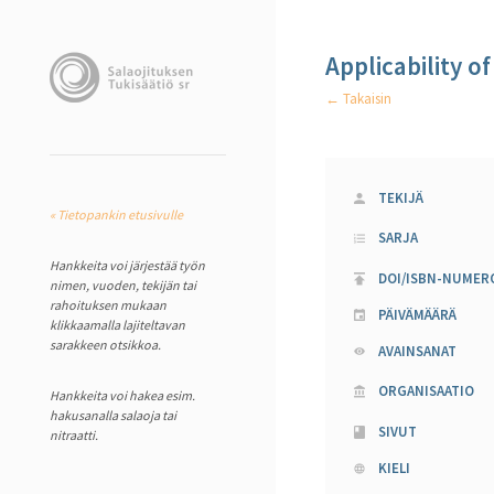
Applicability o
← Takaisin
TEKIJÄ
« Tietopankin etusivulle
SARJA
Hankkeita voi järjestää työn
DOI/ISBN-NUMER
nimen, vuoden, tekijän tai
rahoituksen mukaan
PÄIVÄMÄÄRÄ
klikkaamalla lajiteltavan
sarakkeen otsikkoa.
AVAINSANAT
ORGANISAATIO
Hankkeita voi hakea esim.
hakusanalla salaoja tai
SIVUT
nitraatti.
KIELI