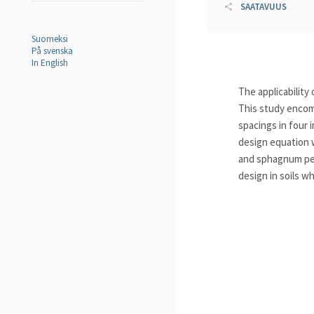
SAATAVUUS
Suomeksi
På svenska
In English
The applicability
This study encom
spacings in four 
design equation w
and sphagnum pea
design in soils w