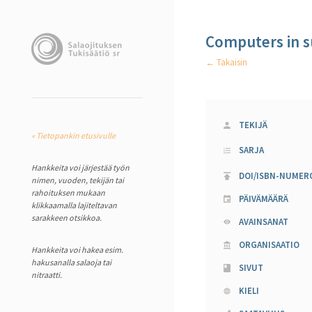
Computers in s
← Takaisin
TEKIJÄ
« Tietopankin etusivulle
SARJA
Hankkeita voi järjestää työn
DOI/ISBN-NUMER
nimen, vuoden, tekijän tai
rahoituksen mukaan
PÄIVÄMÄÄRÄ
klikkaamalla lajiteltavan
sarakkeen otsikkoa.
AVAINSANAT
ORGANISAATIO
Hankkeita voi hakea esim.
hakusanalla salaoja tai
SIVUT
nitraatti.
KIELI