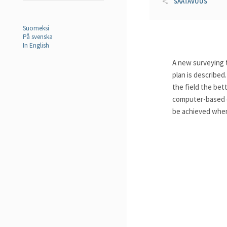
SAATAVUUS
Suomeksi
På svenska
In English
A new surveying 
plan is described
the field the bet
computer-based d
be achieved when