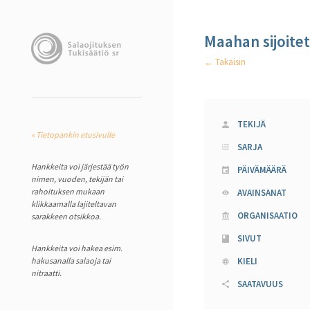
Maahan sijoite
← Takaisin
TEKIJÄ
« Tietopankin etusivulle
SARJA
Hankkeita voi järjestää työn
PÄIVÄMÄÄRÄ
nimen, vuoden, tekijän tai
rahoituksen mukaan
AVAINSANAT
klikkaamalla lajiteltavan
ORGANISAATIO
sarakkeen otsikkoa.
SIVUT
Hankkeita voi hakea esim.
hakusanalla salaoja tai
KIELI
nitraatti.
SAATAVUUS