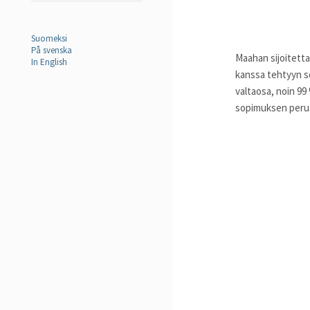
Suomeksi
På svenska
Maahan sijoitetta
In English
kanssa tehtyyn s
valtaosa, noin 99
sopimuksen perus