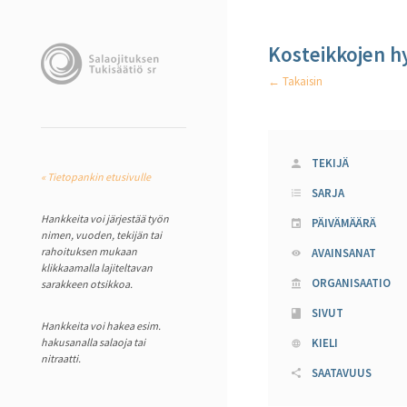
Kosteikkojen h
← Takaisin
TEKIJÄ
« Tietopankin etusivulle
SARJA
Hankkeita voi järjestää työn
PÄIVÄMÄÄRÄ
nimen, vuoden, tekijän tai
rahoituksen mukaan
AVAINSANAT
klikkaamalla lajiteltavan
ORGANISAATIO
sarakkeen otsikkoa.
SIVUT
Hankkeita voi hakea esim.
hakusanalla salaoja tai
KIELI
nitraatti.
SAATAVUUS