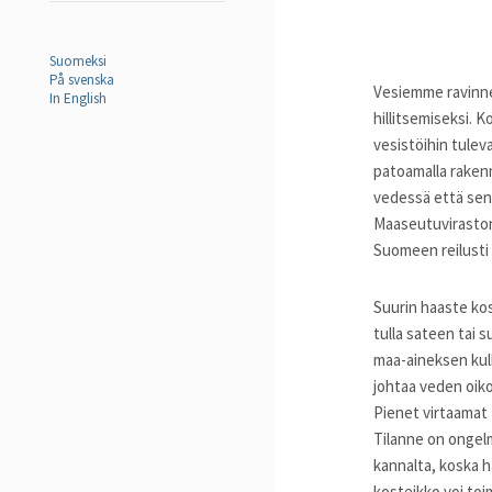
Suomeksi
På svenska
Vesiemme ravinn
In English
hillitsemiseksi. K
vesistöihin tulev
patoamalla rakenne
vedessä että sen r
Maaseutuviraston
Suomeen reilusti y
Suurin haaste kos
tulla sateen tai 
maa-aineksen kul
johtaa veden oiko
Pienet virtaamat
Tilanne on ongel
kannalta, koska 
kosteikko voi toi