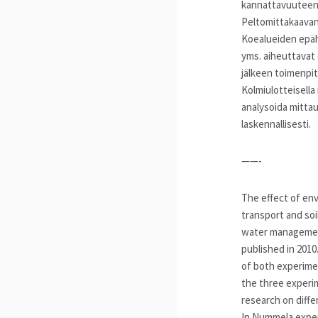
kannattavuuteen 
Peltomittakaavan
Koealueiden epäh
yms. aiheuttavat 
jälkeen toimenpi
Kolmiulotteisella
analysoida mittau
laskennallisesti.
——-
The effect of env
transport and soi
water management 
published in 201
of both experimen
the three experim
research on diff
In Nummela exper