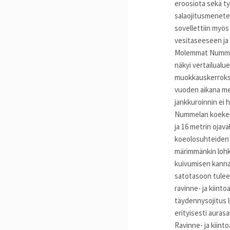
eroosiota sekä typ
salaojitusmenete
sovellettiin myös
vesitaseeseen ja
Molemmat Nummela
näkyi vertailual
muokkauskerrokse
vuoden aikana me
jankkuroinnin ei 
Nummelan koekentä
ja 16 metrin ojavä
koeolosuhteiden v
märimmänkin lohko
kuivumisen kannalt
satotasoon tulee 
ravinne- ja kiinto
täydennysojitus l
erityisesti auras
Ravinne- ja kiint