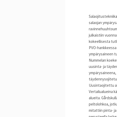
Salaojitustekniik
salaojan ympärysa
ravinnehuuhtoumi
julkaistiin vuonn
kokeellisesta tu
PVO-hankkeessa p
ympärysaineen tu
Nummelan koekentä
uusinta- ja täyd
ympärysaineena, a
täydennysojitetu
Uusintaojitettu a
Vertailualueina kä
alueita. Gårdskull
peltolohkoa, jotka
mitattiin pinta- 
perusteella lasket