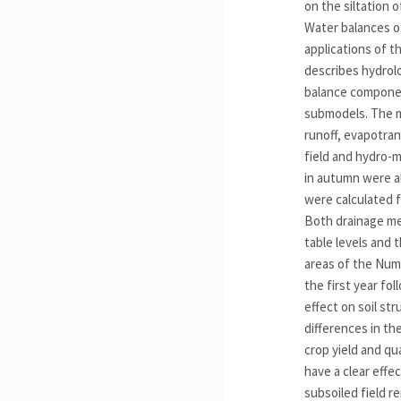
on the siltation o
Water balances o
applications of 
describes hydrolo
balance component
submodels. The mo
runoff, evapotran
field and hydro-m
in autumn were a
were calculated f
Both drainage me
table levels and 
areas of the Numm
the first year fo
effect on soil st
differences in th
crop yield and qu
have a clear effe
subsoiled field r