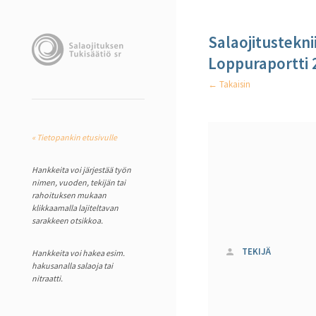
Salaojitustekni
Loppuraportti 
← Takaisin
« Tietopankin etusivulle
Hankkeita voi järjestää työn
nimen, vuoden, tekijän tai
rahoituksen mukaan
klikkaamalla lajiteltavan
sarakkeen otsikkoa.
TEKIJÄ
Hankkeita voi hakea esim.
hakusanalla salaoja tai
nitraatti.