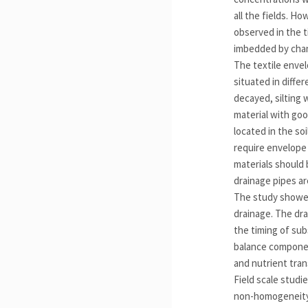
all the fields. 
observed in the t
imbedded by chan
The textile envel
situated in diffe
decayed, silting 
material with goo
located in the so
require envelope 
materials should 
drainage pipes are
The study showed
drainage. The dra
the timing of sub
balance component
and nutrient tran
Field scale studi
non-homogeneity o