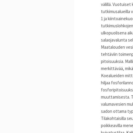
välillä. Vuotuise
tutkimusalueilla v
1 ja kiintoaineku
tutkimuslohkojen
ulkopuolisena aik
salaojavalunta se
Maatalouden vesie
tehtäviin toimenp
pitoisuuksia. Mall
merkittävää, mikä
Koealueiden mitt
hiljaa fosforila
fosforipitoisuuks
muuttamisesta. T
valumavesien muk
sadon ottama typp
Tilakohtaisilla se
poikkeavilla mene
kuivatustilaa. Ka