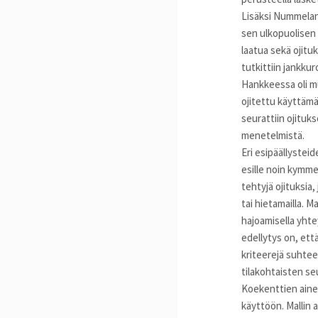
Lisäksi Nummelan
sen ulkopuolisen
laatua sekä ojit
tutkittiin jankkur
Hankkeessa oli muk
ojitettu käyttäm
seurattiin ojituk
menetelmistä.
Eri esipäällystei
esille noin kymme
tehtyjä ojituksia,
tai hietamailla. M
hajoamisella yhte
edellytys on, et
kriteerejä suhte
tilakohtaisten se
Koekenttien aine
käyttöön. Mallin a