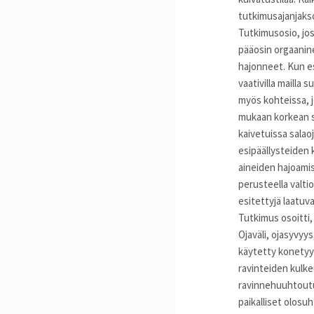
tutkimusajanjakso
Tutkimusosio, joss
pääosin orgaanine
hajonneet. Kun es
vaativilla mailla
myös kohteissa, 
mukaan korkean sa
kaivetuissa salaoj
esipäällysteiden 
aineiden hajoamis
perusteella valt
esitettyjä laatuv
Tutkimus osoitti, 
Ojaväli, ojasyvyy
käytetty konetyy
ravinteiden kulke
ravinnehuuhtoutum
paikalliset olosu