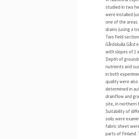
studied in two he
were installed (us
one of the areas.
drains (using a t
Two field section
Gårdskulla Gård e
with slopes of 1 
Depth of groundwa
nutrients and su
in both experimen
quality were also
determined in aut
drainflow and gra
site, in northern 
Suitability of di
soils were examin
fabric sheet were
parts of Finland.