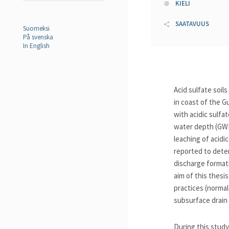
KIELI
SAATAVUUS
Suomeksi
På svenska
In English
Acid sulfate soils
in coast of the G
with acidic sulfa
water depth (GWD)
leaching of acidi
reported to deter
discharge format
aim of this thes
practices (norma
subsurface drain 
During this study,