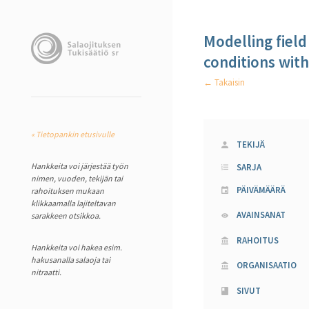
Modelling field
conditions wit
← Takaisin
« Tietopankin etusivulle
TEKIJÄ
Hankkeita voi järjestää työn
SARJA
nimen, vuoden, tekijän tai
PÄIVÄMÄÄRÄ
rahoituksen mukaan
klikkaamalla lajiteltavan
AVAINSANAT
sarakkeen otsikkoa.
RAHOITUS
Hankkeita voi hakea esim.
hakusanalla salaoja tai
ORGANISAATIO
nitraatti.
SIVUT