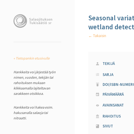
Seasonal variat
wetland detect
← Takaisin
« Tietopankin etusivulle
TEKIJÄ
Hankkeita voi järjestää työn
SARJA
nimen, vuoden, tekijän tai
rahoituksen mukaan
DOI/ISBN-NUMER
klikkaamalla lajiteltavan
sarakkeen otsikkoa.
PÄIVÄMÄÄRÄ
AVAINSANAT
Hankkeita voi hakea esim.
hakusanalla salaoja tai
RAHOITUS
nitraatti.
SIVUT