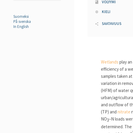
VOLYYMI
KIELI
Suomeksi
På svenska
SAATAVUUS
In English
Wetlands
play an
efficiency of a w
samples taken at
variation in remo
(HFM) of water qu
urban/agricultura
and outflow of t
(TP) and
nitrate
n
NO
–N loads wer
3
determined. The 
−