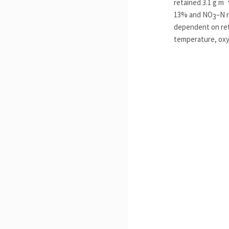
retained 3.1 g m
13% and NO
–N 
3
dependent on re
temperature, ox