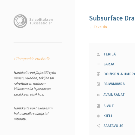
Subsurface Dra
← Takaisin
TEKIJÄ
« Tietopankin etusivulle
SARJA
Hankkeita voi järjestää työn
DOI/ISBN-NUMER
nimen, vuoden, tekijän tai
rahoituksen mukaan
PÄIVÄMÄÄRÄ
klikkaamalla lajiteltavan
sarakkeen otsikkoa.
AVAINSANAT
SIVUT
Hankkeita voi hakea esim.
hakusanalla salaoja tai
KIELI
nitraatti.
SAATAVUUS