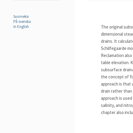
Suomeksi
På svenska
In English
The original sub
dimensional stead
drains. It calcul
Schilfegaarde mo
Reclamation also
table elevation. 
subsurface draina
the concept of f
approach is that 
drain rather than
approach is used
salinity, and nitr
chapter also incl