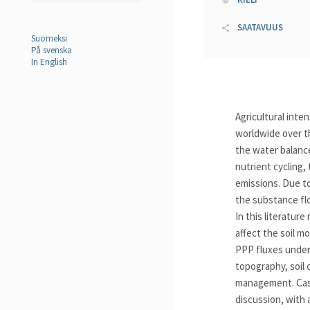
SAATAVUUS
Suomeksi
På svenska
In English
Agricultural inten
worldwide over th
the water balance
nutrient cycling
emissions. Due t
the substance flo
In this literature
affect the soil m
PPP fluxes under
topography, soil c
management. Case
discussion, with