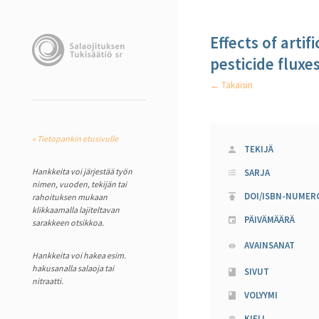
Effects of arti
pesticide fluxe
← Takaisin
« Tietopankin etusivulle
TEKIJÄ
Hankkeita voi järjestää työn
SARJA
nimen, vuoden, tekijän tai
DOI/ISBN-NUMER
rahoituksen mukaan
klikkaamalla lajiteltavan
PÄIVÄMÄÄRÄ
sarakkeen otsikkoa.
AVAINSANAT
Hankkeita voi hakea esim.
hakusanalla salaoja tai
SIVUT
nitraatti.
VOLYYMI
KIELI