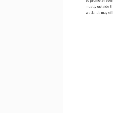
to promote retent
mostly outside t
wetlands may effi