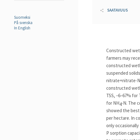
SAATAVUUS
Suomeksi
På svenska
In English
Constructed wet
farmers may recei
constructed wetl
suspended solids 
nitrate+nitrate-
constructed wetl
TSS, −6–67% for 
for NH
-N. The 
4
showed the best 
per hectare. In 
only occasionall
P sorption capac