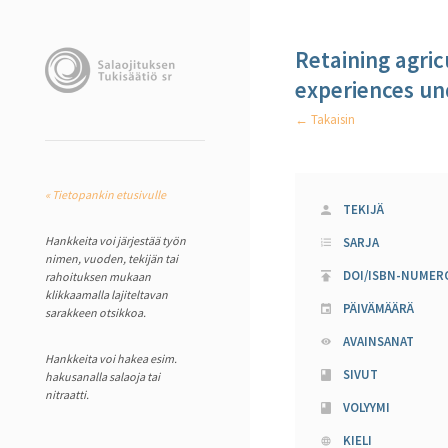
Retaining agri
experiences un
← Takaisin
« Tietopankin etusivulle
TEKIJÄ
Hankkeita voi järjestää työn
SARJA
nimen, vuoden, tekijän tai
DOI/ISBN-NUMER
rahoituksen mukaan
klikkaamalla lajiteltavan
PÄIVÄMÄÄRÄ
sarakkeen otsikkoa.
AVAINSANAT
Hankkeita voi hakea esim.
SIVUT
hakusanalla salaoja tai
nitraatti.
VOLYYMI
KIELI