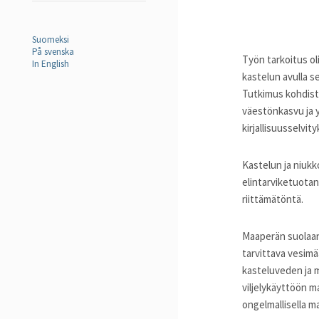
Suomeksi
På svenska
Työn tarkoitus ol
In English
kastelun avulla s
Tutkimus kohdistu
väestönkasvu ja y
kirjallisuusselvit
Kastelun ja niukk
elintarviketuotan
riittämätöntä.
Maaperän suolaan
tarvittava vesimä
kasteluveden ja 
viljelykäyttöön m
ongelmallisella m