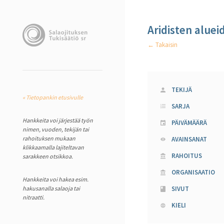
Aridisten aluei
← Takaisin
TEKIJÄ
« Tietopankin etusivulle
SARJA
Hankkeita voi järjestää työn
PÄIVÄMÄÄRÄ
nimen, vuoden, tekijän tai
rahoituksen mukaan
AVAINSANAT
klikkaamalla lajiteltavan
RAHOITUS
sarakkeen otsikkoa.
ORGANISAATIO
Hankkeita voi hakea esim.
hakusanalla salaoja tai
SIVUT
nitraatti.
KIELI