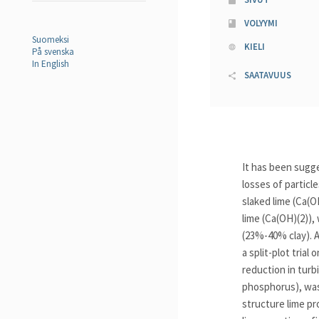
VOLYYMI
Suomeksi
KIELI
På svenska
In English
SAATAVUUS
It has been sugg
losses of particl
slaked lime (Ca(O
lime (Ca(OH)(2)), 
(23%-40% clay). A
a split-plot trial
reduction in turbi
phosphorus), was 
structure lime pr