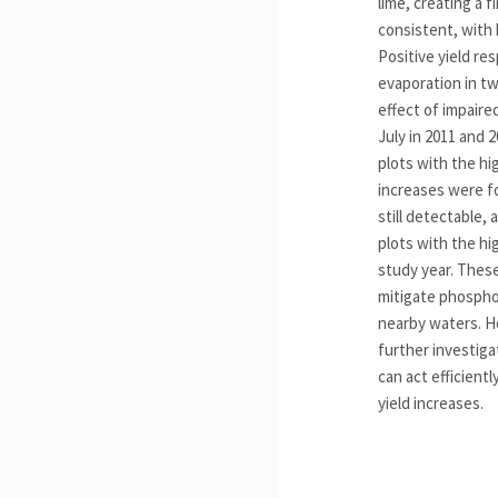
lime, creating a 
consistent, with 
Positive yield re
evaporation in t
effect of impaire
July in 2011 and 2
plots with the hi
increases were fo
still detectable,
plots with the hi
study year. These
mitigate phospho
nearby waters. H
further investiga
can act efficient
yield increases.