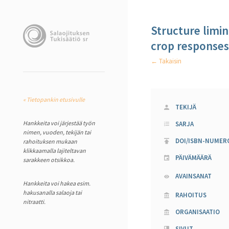
Structure limin
crop responses 
← Takaisin
« Tietopankin etusivulle
TEKIJÄ
Hankkeita voi järjestää työn
SARJA
nimen, vuoden, tekijän tai
DOI/ISBN-NUMER
rahoituksen mukaan
klikkaamalla lajiteltavan
PÄIVÄMÄÄRÄ
sarakkeen otsikkoa.
AVAINSANAT
Hankkeita voi hakea esim.
hakusanalla salaoja tai
RAHOITUS
nitraatti.
ORGANISAATIO
SIVUT