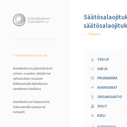
Säätösalaojitu
säätösalaojitu
← Takaisin
« Tietopankin etusivulle
TEKIJÄ
Hankkeita voi järjestää työn
SARJA
nimen, vuoden, tekijän tai
PÄIVÄMÄÄRÄ
rahoituksen mukaan
klikkaamalla lajiteltavan
AVAINSANAT
sarakkeen otsikkoa.
ORGANISAATIO
Hankkeita voi hakea esim.
SIVUT
hakusanalla salaoja tai
nitraatti.
KIELI
SAATAVUUS