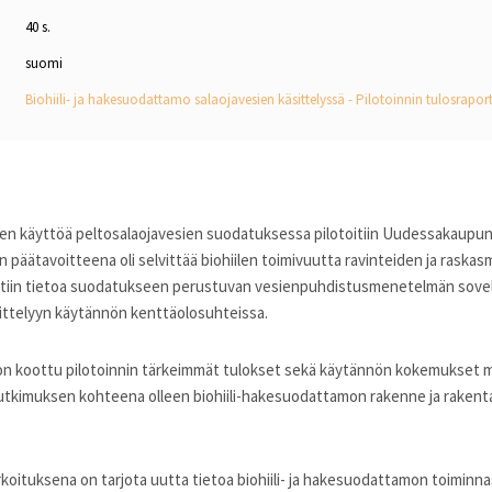
40 s.
suomi
Biohiili- ja hakesuodattamo salaojavesien käsittelyssä - Pilotoinnin tulosraport
een käyttöä peltosalaojavesien suodatuksessa pilotoitiin Uudessakaupun
 päätavoitteena oli selvittää biohiilen toimivuutta ravinteiden ja raskas
rättiin tietoa suodatukseen perustuvan vesienpuhdistusmenetelmän sov
sittelyyn käytännön kenttäolosuhteissa.
 on koottu pilotoinnin tärkeimmät tulokset sekä käytännön kokemukset
utkimuksen kohteena olleen biohiili-hakesuodattamon rakenne ja raken
rkoituksena on tarjota uutta tietoa biohiili- ja hakesuodattamon toiminn