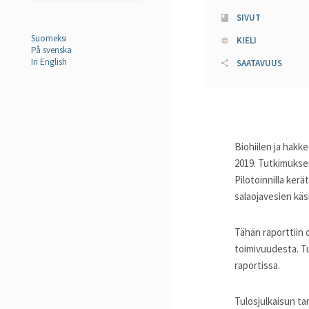
SIVUT
Suomeksi
KIELI
På svenska
In English
SAATAVUUS
Biohiilen ja hakk
2019. Tutkimuksen
Pilotoinnilla ke
salaojavesien kä
Tähän raporttiin
toimivuudesta. T
raportissa.
Tulosjulkaisun ta