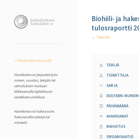
Biohiili- ja ha
tulosraportti 2
← Takaisin
« Tietopankin etusivulle
TEKIJÄ
Hankkeita voi järjestää työn
TOIMITTAJA
nimen, vuoden, tekijän tai
SARJA
rahoituksen mukaan
klikkaamalla lajiteltavan
DOI/ISBN-NUMER
sarakkeen otsikkoa.
PÄIVÄMÄÄRÄ
Hankkeita voi hakea esim.
AVAINSANAT
hakusanalla salaoja tai
nitraatti.
RAHOITUS
ORGANISAATIO