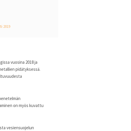
ti 2019
gissa vuosina 2018 ja
metallien pidätyksessä.
eltuvuudesta
 menetelmän
taminen on myös kuvattu
asta vesiensuojelun