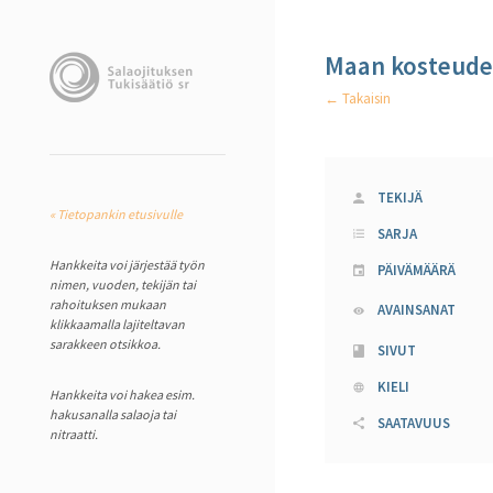
Maan kosteuden
← Takaisin
TEKIJÄ
« Tietopankin etusivulle
SARJA
Hankkeita voi järjestää työn
PÄIVÄMÄÄRÄ
nimen, vuoden, tekijän tai
rahoituksen mukaan
AVAINSANAT
klikkaamalla lajiteltavan
sarakkeen otsikkoa.
SIVUT
KIELI
Hankkeita voi hakea esim.
hakusanalla salaoja tai
SAATAVUUS
nitraatti.