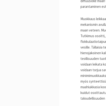
diffuusiolle maan
parantaminen est
Muokkaus leikkaa 
mekanismin avulla
maan veteen. Muok
Tutkimus osoitti
flokkulaatiotaipu
vesille. Tällaisia
hienojakoinen kal
teollisuuden tuot
voidaan leikata k
voidaan torjua s
minimimuokkaukse
myös synteettisiä
maahiukkasia koos
kuidut osoittautu
taloudellisuuden 