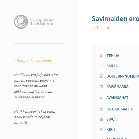
Savimaiden ero
← Takaisin
TEKIJÄ
« Tietopankin etusivulle
SARJA
Hankkeita voi järjestää työn
DOI/ISBN-NUMER
nimen, vuoden, tekijän tai
rahoituksen mukaan
PÄIVÄMÄÄRÄ
klikkaamalla lajiteltavan
sarakkeen otsikkoa.
AVAINSANAT
ORGANISAATIO
Hankkeita voi hakea esim.
hakusanalla salaoja tai
SIVUT
nitraatti.
KIELI