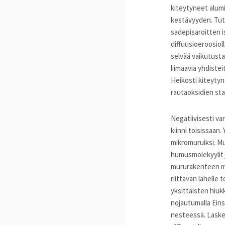
kiteytyneet alumi
kestävyyden. Tut
sadepisaroitten 
diffuusioeroosio
selvää vaikutust
liimaavia yhdiste
Heikosti kiteyty
rautaoksidien sta
Negatiivisesti va
kiinni toisissaan.
mikromuruiksi. M
humusmolekyylit j
mururakenteen mu
riittävän lähelle 
yksittäisten hiuk
nojautumalla Eins
nesteessä. Lasken