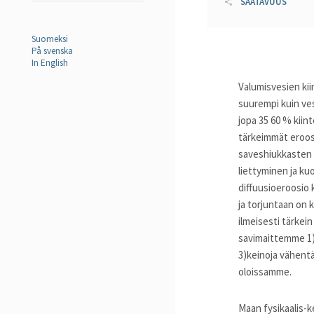
SAATAVUUS
Suomeksi
På svenska
In English
Valumisvesien kii
suurempi kuin ves
jopa 35 60 % kiin
tärkeimmät eroos
saveshiukkasten 
liettyminen ja k
diffuusioeroosio
ja torjuntaan on
ilmeisesti tärkei
savimaittemme 1)
3)keinoja vähentä
oloissamme.
Maan fysikaalis-k