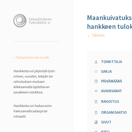
Maankuivatukse
hankkeen tulok
← Takaisin
« Tietopankin etusivulle
TOIMITTAJA
Hankkeita voi järjestää työn
SARJA
nimen, vuoden, tekijän tai
PÄIVÄMÄÄRÄ
rahoituksen mukaan
klikkaamalla lajiteltavan
AVAINSANAT
sarakkeen otsikkoa.
RAHOITUS
Hankkeita voi hakea esim.
hakusanalla salaoja tai
ORGANISAATIO
nitraatti.
SIVUT
KIELI