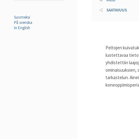
SAATAVUUS
Suomeksi
På svenska
In English
Peltojen kuivatuk
luotettavaa tiet
yhdistettiin laajo
ominaisuuksien, s
tarkastelun. Ainei
koneoppimisperiaat