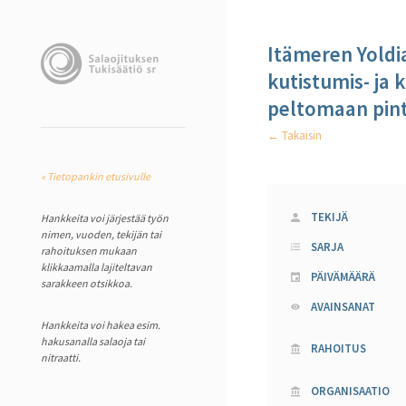
Itämeren Yoldi
kutistumis- ja
peltomaan pint
← Takaisin
« Tietopankin etusivulle
TEKIJÄ
Hankkeita voi järjestää työn
nimen, vuoden, tekijän tai
SARJA
rahoituksen mukaan
klikkaamalla lajiteltavan
PÄIVÄMÄÄRÄ
sarakkeen otsikkoa.
AVAINSANAT
Hankkeita voi hakea esim.
hakusanalla salaoja tai
RAHOITUS
nitraatti.
ORGANISAATIO