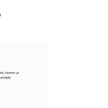
a
a, ravinne- ja
anviljely