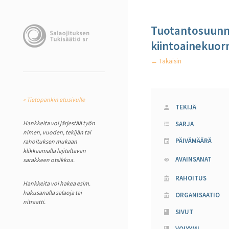
Tuotantosuunna
kiintoainekuo
← Takaisin
« Tietopankin etusivulle
TEKIJÄ
Hankkeita voi järjestää työn
SARJA
nimen, vuoden, tekijän tai
PÄIVÄMÄÄRÄ
rahoituksen mukaan
klikkaamalla lajiteltavan
AVAINSANAT
sarakkeen otsikkoa.
RAHOITUS
Hankkeita voi hakea esim.
hakusanalla salaoja tai
ORGANISAATIO
nitraatti.
SIVUT
VOLYYMI