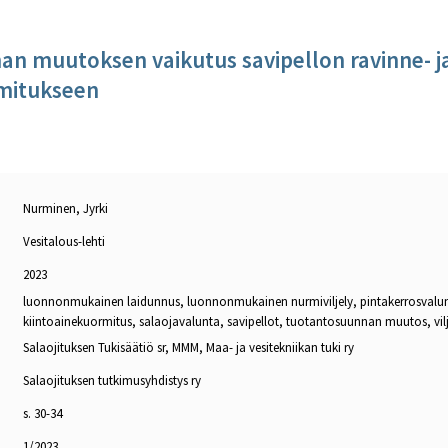
n muutoksen vaikutus savipellon ravinne- j
rmitukseen
Nurminen, Jyrki
Vesitalous-lehti
2023
luonnonmukainen laidunnus, luonnonmukainen nurmiviljely, pintakerrosvalunt
kiintoainekuormitus, salaojavalunta, savipellot, tuotantosuunnan muutos, vilj
Salaojituksen Tukisäätiö sr, MMM, Maa- ja vesitekniikan tuki ry
Salaojituksen tutkimusyhdistys ry
s. 30-34
1/2023