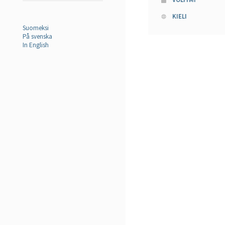
KIELI
Suomeksi
På svenska
In English