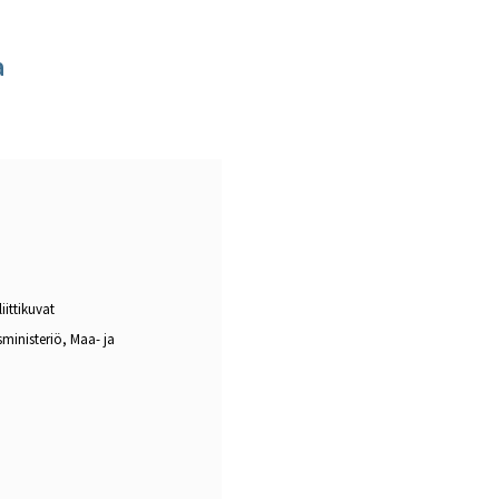
a
iittikuvat
ministeriö, Maa- ja