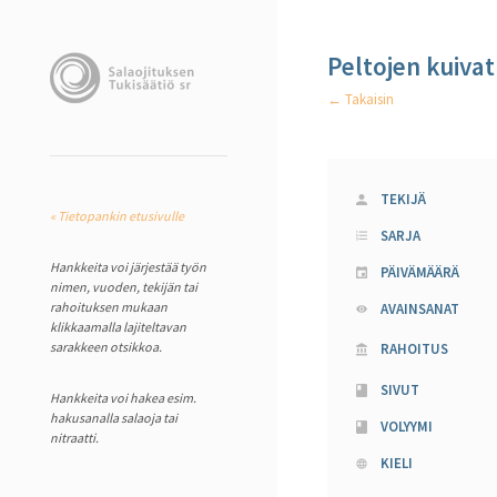
Peltojen kuiva
← Takaisin
TEKIJÄ
« Tietopankin etusivulle
SARJA
Hankkeita voi järjestää työn
PÄIVÄMÄÄRÄ
nimen, vuoden, tekijän tai
rahoituksen mukaan
AVAINSANAT
klikkaamalla lajiteltavan
sarakkeen otsikkoa.
RAHOITUS
SIVUT
Hankkeita voi hakea esim.
hakusanalla salaoja tai
VOLYYMI
nitraatti.
KIELI