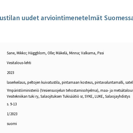
tustilan uudet arviointimenetelmät Suomess
Sane, Mikko; Häggblom, Olle; Mäkelä, Minna; Valkama, Pasi
Vesitalous-lehti
2023
laserkeilaus, peltojen kuivatustila, pintamaan kosteus, pintavaluntamalli, satell
Ympäristöministeriö (Vesiensuojelun tehostamisohjelma), maa- ja metsätalous
Vesitekniikan tuki ry, Salaojituksen Tukisäätiö sr, SYKE, LUKE, Salaojayhdistys
s. 9-13
1/2023
suomi