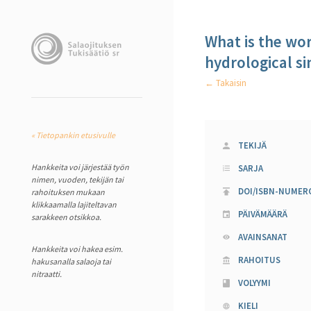
What is the wor
hydrological s
← Takaisin
« Tietopankin etusivulle
TEKIJÄ
Hankkeita voi järjestää työn
SARJA
nimen, vuoden, tekijän tai
DOI/ISBN-NUMER
rahoituksen mukaan
klikkaamalla lajiteltavan
PÄIVÄMÄÄRÄ
sarakkeen otsikkoa.
AVAINSANAT
Hankkeita voi hakea esim.
RAHOITUS
hakusanalla salaoja tai
nitraatti.
VOLYYMI
KIELI