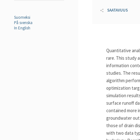
SAATAVUUS
Suomeksi
På svenska
In English
Quantitative anal
rare. This study 
information conte
studies. The resu
algorithm perform
optimization targ
simulation result
surface runoff da
contained more in
groundwater outf
those of drain di
with two data typ