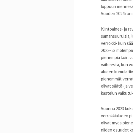
loppuun mennessä 
Vuoden 2024 runs
Kiintoaines- ja r
samansuuruisia, l
verrokki- kuin sä
2022–23 molempie
pienempiä kuin vu
vaiheesta, kun vu
alueen kumulatiiv
pienemmät verrat
olivat säätö- ja 
kastelun vaikutuk
Vuonna 2023 kokon
verrokkialueen pi
olivat myös pien
niiden osuudet ko