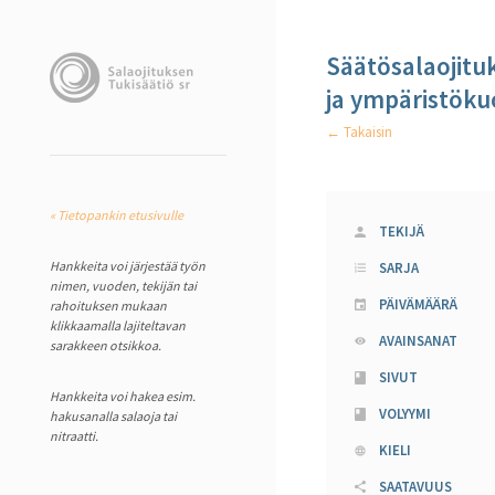
Säätösalaojitu
ja ympäristöku
← Takaisin
« Tietopankin etusivulle
TEKIJÄ
Hankkeita voi järjestää työn
SARJA
nimen, vuoden, tekijän tai
PÄIVÄMÄÄRÄ
rahoituksen mukaan
klikkaamalla lajiteltavan
AVAINSANAT
sarakkeen otsikkoa.
SIVUT
Hankkeita voi hakea esim.
VOLYYMI
hakusanalla salaoja tai
nitraatti.
KIELI
SAATAVUUS