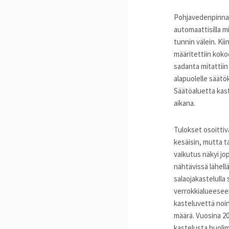
Pohjavedenpinnan 
automaattisilla mi
tunnin välein. Ki
määritettiin koko
sadanta mitattiin
alapuolelle säätök
Säätöaluetta kas
aikana.
Tulokset osoittiv
kesäisin, mutta ta
vaikutus näkyi jo
nähtävissä lähellä
salaojakastelulla
verrokkialueeseen
kasteluvettä noi
määrä. Vuosina 20
kastelusta huolim