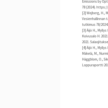
Emissions by Opt
78 (2024). https:
[2] Wejberg, H., 
Vesienhallinnan t
tutkimus 78/2024.
[3] Äijö H., Mylly
Koivusalo H. 2021
2021. Salaojituks
[4] Äijö H., Myllys
Mäkelä, M., Nurmin
Häggblom, O., Sik
Loppuraportti 202