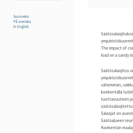
Suomeksi
På svenska
In English
Säätösalaojitukse
ympäristökuormit
The impact of con
load on a sandy l
Säätösalaojitus o
ympäristökuormitu
vähemmän, vaikka 
koekentällä tutkit
tuottavuuteen ja
säätösalaojitettu
Salaojat on asenn
Säätöalueen reuna
Koekentän maalaji 