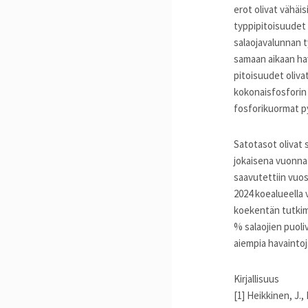
erot olivat vähäi
typpipitoisuudet
salaojavalunnan t
samaan aikaan ha
pitoisuudet oliva
kokonaisfosforin p
fosforikuormat py
Satotasot olivat 
jokaisena vuonna 
saavutettiin vuo
2024 koealueella v
koekentän tutkimu
% salaojien puol
aiempia havaintoj
Kirjallisuus
[1] Heikkinen, J.