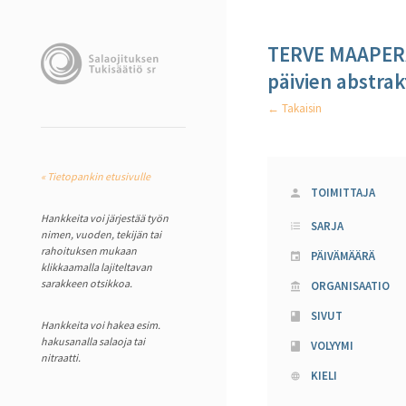
TERVE MAAPERÄ
päivien abstrak
← Takaisin
« Tietopankin etusivulle
TOIMITTAJA
Hankkeita voi järjestää työn
SARJA
nimen, vuoden, tekijän tai
rahoituksen mukaan
PÄIVÄMÄÄRÄ
klikkaamalla lajiteltavan
sarakkeen otsikkoa.
ORGANISAATIO
SIVUT
Hankkeita voi hakea esim.
hakusanalla salaoja tai
VOLYYMI
nitraatti.
KIELI