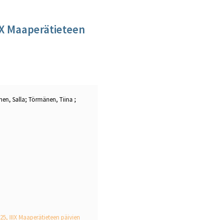
 Maaperätieteen
onen, Salla; Törmänen, Tiina ;
 IIIX Maaperätieteen päivien