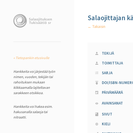
Salaojittajan k
← Takaisin
TEKIJÄ
« Tietopankin etusivulle
TOIMITTAJA
Hankkeita voi järjestää työn
SARJA
nimen, vuoden, tekijän tai
rahoituksen mukaan
DOI/ISBN-NUMER
klikkaamalla lajiteltavan
PÄIVÄMÄÄRÄ
sarakkeen otsikkoa.
AVAINSANAT
Hankkeita voi hakea esim.
hakusanalla salaoja tai
SIVUT
nitraatti.
KIELI