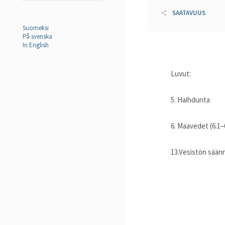
SAATAVUUS
Suomeksi
På svenska
In English
Luvut:
5. Haihdunta
6. Maavedet (6.1–
13.Vesistön sään