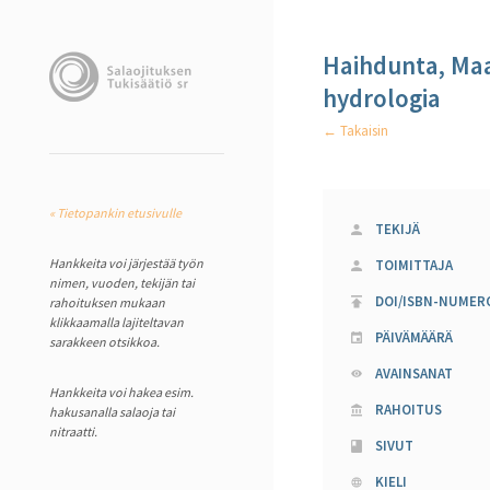
Haihdunta, Maa
hydrologia
← Takaisin
« Tietopankin etusivulle
TEKIJÄ
Hankkeita voi järjestää työn
TOIMITTAJA
nimen, vuoden, tekijän tai
DOI/ISBN-NUMER
rahoituksen mukaan
klikkaamalla lajiteltavan
PÄIVÄMÄÄRÄ
sarakkeen otsikkoa.
AVAINSANAT
Hankkeita voi hakea esim.
RAHOITUS
hakusanalla salaoja tai
nitraatti.
SIVUT
KIELI