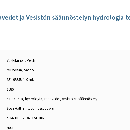
vedet ja Vesistön säännöstelyn hydrologia t
Vakkilainen, Pertti
Mustonen, Seppo
951-95555-1-X sid.
O
1986
haihdunta, hydrologia, maavedet, vesistöjen säännöstely
Sven Hallinin tutkimussäätiö sr
s. 64–81, 82–94, 374–386
suomi