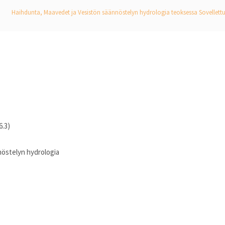
Haihdunta, Maavedet ja Vesistön säännöstelyn hydrologia teoksessa Sovellett
6.3)
nöstelyn hydrologia