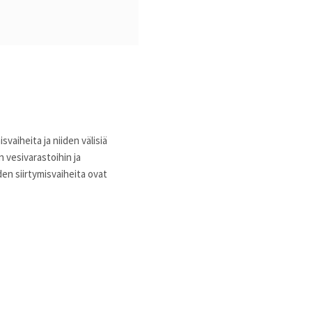
aiheita ja niiden välisiä
 vesivarastoihin ja
n siirtymisvaiheita ovat