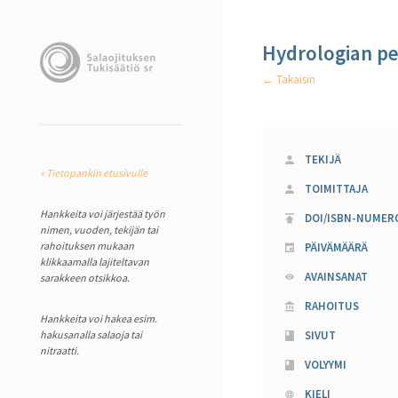
Hydrologian per
← Takaisin
TEKIJÄ
« Tietopankin etusivulle
TOIMITTAJA
Hankkeita voi järjestää työn
DOI/ISBN-NUMER
nimen, vuoden, tekijän tai
rahoituksen mukaan
PÄIVÄMÄÄRÄ
klikkaamalla lajiteltavan
AVAINSANAT
sarakkeen otsikkoa.
RAHOITUS
Hankkeita voi hakea esim.
hakusanalla salaoja tai
SIVUT
nitraatti.
VOLYYMI
KIELI