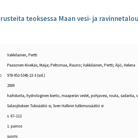
usteita teoksessa Maan vesi- ja ravinnetalou
Vakkilainen, Pertti
Paasonen-Kivekäs, Maija; Peltomaa, Rauno; Vakkilainen, Pertti; Äijö, Helena
978-952-5345-22-3 (sid.)
O
2009
haihdunta, hydrologinen kierto, maaperän vedet, pohjavesi, routa, sadanta, s
Salaojituksen Tukisäätiö sr, Sven Hallinin tutkimussäätiö sr
s. 67–112
1. painos
suomi