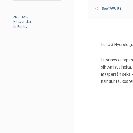
SAATAVUUS
Suomeksi
På svenska
In English
Luku 3 Hydrologi
Luonnossa tapahtu
siirtymisvaiheita
maaperään sekä k
haihdunta, koste