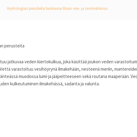
Hydrologian perusteita teoksessa Maan vesi- ja ravinnetalous
an perusteita
u jatkuvaa veden kiertokulkua, joka käsittää joukon veden varastoitumisv
. Vettä varastoituu vesihöyrynä ilmakehään, nesteenä meriin, mantereiden
iinteässä muodossa lumi-ja jääpeitteeseen sekä routana maaperään. Vede
uden kulkeutuminen ilmakehässä, sadanta ja valunta.