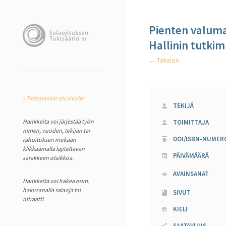
Pienten valuma-
Hallinin tutkim
← Takaisin
« Tietopankin etusivulle
TEKIJÄ
Hankkeita voi järjestää työn
TOIMITTAJA
nimen, vuoden, tekijän tai
DOI/ISBN-NUMER
rahoituksen mukaan
klikkaamalla lajiteltavan
PÄIVÄMÄÄRÄ
sarakkeen otsikkoa.
AVAINSANAT
Hankkeita voi hakea esim.
hakusanalla salaoja tai
SIVUT
nitraatti.
KIELI
SAATAVUUS