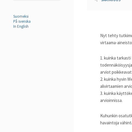
Suomeksi
På svenska
In English
Nyt tehty tutkim
virtaama-aineisto
1. kuinka tarkast
todennäköisyysjak
arviot poikkeavat
2. kuinka hyvin W
alivirtaamien arvio
3. kuinka käyttö
arvioinnissa.
Kuhunkin osatutki
havaintoja vähint