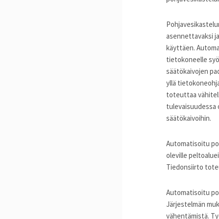
Pohjavesikastelun
asennettavaksi j
käyttäen. Automa
tietokoneelle sy
säätökaivojen pa
yllä tietokoneohj
toteuttaa vähitel
tulevaisuudessa o
säätökaivoihin.
Automatisoitu po
oleville peltoalue
Tiedonsiirto tote
Automatisoitu poh
Järjestelmän mu
vähentämistä. Ty