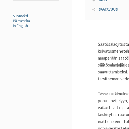
SAATAVUUS
Suomeksi
På svenska
In English
Säätösalaojitusta
kuivatusmenetelm
maaperään säätök
säätösalaojajärj
saavuttamiseksi.
tarvitseman ved
Tässä tutkimukse
perunanviljelyyn
vaikuttavat raja-
keskitytään auto
esittämiseen. Tut
pohjavesikastelu