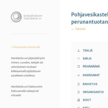
Pohjavesikaste
perunantuota
← Takaisin
« Tietopankin etusivulle
TEKIJÄ
Hankkeita voi järjestää työn
SARJA
nimen, vuoden, tekijän tai
PÄIVÄMÄÄRÄ
rahoituksen mukaan
klikkaamalla lajiteltavan
AVAINSANAT
sarakkeen otsikkoa.
RAHOITUS
Hankkeita voi hakea esim.
hakusanalla salaoja tai
ORGANISAATIO
nitraatti.
SIVUT
KIELI