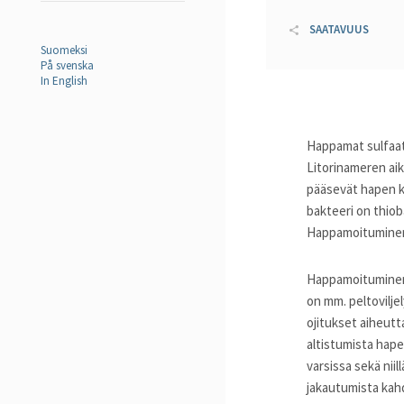
SAATAVUUS
Suomeksi
På svenska
In English
Happamat sulfaatt
Litorinameren aik
pääsevät hapen k
bakteeri on thio
Happamoituminen e
Happamoituminen o
on mm. peltovilje
ojitukset aiheutt
altistumista hapel
varsissa sekä nii
jakautumista kahde