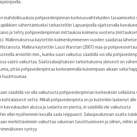
rpiönjoella.
en mahdollisuuksia pohjavedenpinnan korkeusvaihteluiden tasaamiseksi 
piikkien vähentämiseksi tarkasteltiin Lapuanjoella sijaitsevalla koealuee
aivo ja tehty pohjavedenpinnan mittauksia kolmena vuotena (mittaukset
). Mallinnuksessa käytettiin kolmenkymmenen vuoden säädataa läheise
listarosta. Mallina käytettiin Lassi Warstan (2007) maa-ja pohjavesivirtau
steella arvioitiin mm., kuinka suuri vaikutus säädöllä voi olla pohjavedenp
teissa säätö vaikuttaa. Säätösalaojituksen tarkoituksena yleisesti on vähe
mia, pitää pohjavedenpintaa korkeammalla kuivempaan aikaan sekä happam
a huuhtoumaa.
an säädöllä voi olla vaikutusta pohjavedenpinnan korkeuksiin sellaisina v
 kohtalaisesti vettä. Mikäli pohjavedenpinta on jo kuitenkin laskenut alle
n kasvukauden alussa ja sadanta on pientä, ei säädöllä ole vaikutusta
in ellei myöhemmin kesällä sada reippaasti. Salaojavalunnan osalta tulo
daan merkittävimmin vaikuttaa valunnan tasoittumiseen ja siihen, mihin 
enimmäkseen syntyy.