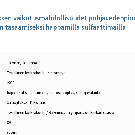
ksen vaikutusmahdollisuudet pohjavedenpin
n tasaamiseksi happamilla sulfaattimailla
Jalonen, Johanna
Teknillinen korkeakoulu, diplomityö
2008
happamat sulfaattimaat, säätösalaojitus, salaojavalunta
Salaojituksen Tukisäätiö
Teknillinen korkeakoulu / Rakennus- ja ympäristötekniikan osasto
89
suomi