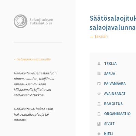
Säätösalaojitu
salaojavalunna
← Takaisin
« Tietopankin etusivulle
TEKIJÄ
Hankkeita voi järjestää työn
SARJA
nimen, vuoden, tekijän tai
PÄIVÄMÄÄRÄ
rahoituksen mukaan
klikkaamalla lajiteltavan
AVAINSANAT
sarakkeen otsikkoa.
RAHOITUS
Hankkeita voi hakea esim.
ORGANISAATIO
hakusanalla salaoja tai
nitraatti.
SIVUT
KIELI