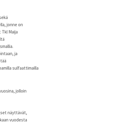
sekä
lla, jonne on
 Tkl Maija
ltä
smallia.
intaan, ja
ntää
illa sulfaattimailla
uosina, jolloin
kset näyttävät,
aikaan vuodesta