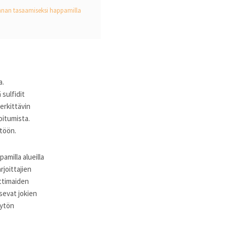
nnan tasaamiseksi happamilla
a.
sulfidit
erkittävin
oitumista.
stöön.
milla alueilla
rjoittajien
attimaiden
tsevat jokien
äytön