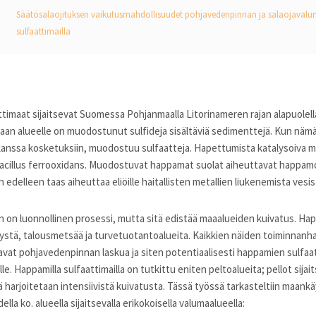
Säätösalaojituksen vaikutusmahdollisuudet pohjavedenpinnan ja salaojavalu
sulfaattimailla
imaat sijaitsevat Suomessa Pohjanmaalla Litorinameren rajan alapuolell
aan alueelle on muodostunut sulfideja sisältäviä sedimenttejä. Kun nämä 
anssa kosketuksiin, muodostuu sulfaatteja. Hapettumista katalysoiva m
bacillus ferrooxidans. Muodostuvat happamat suolat aiheuttavat happam
delleen taas aiheuttaa eliöille haitallisten metallien liukenemista vesi
n luonnollinen prosessi, mutta sitä edistää maaalueiden kuivatus. Happa
lystä, talousmetsää ja turvetuotantoalueita. Kaikkien näiden toiminnanha
avat pohjavedenpinnan laskua ja siten potentiaalisesti happamien sulfa
le. Happamilla sulfaattimailla on tutkittu eniten peltoalueita; pellot sijai
llä harjoitetaan intensiivistä kuivatusta. Tässä työssä tarkasteltiin maank
lla ko. alueella sijaitsevalla erikokoisella valumaalueella: