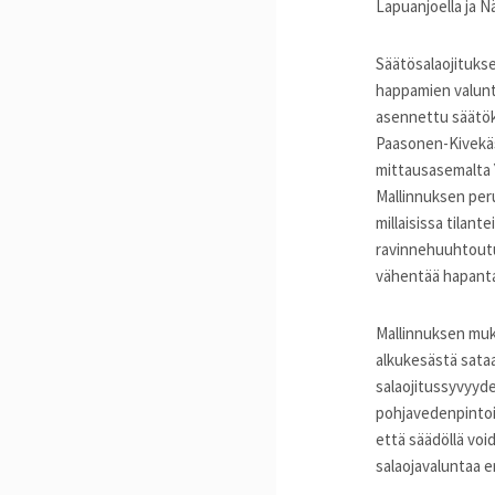
Lapuanjoella ja Nä
Säätösalaojituks
happamien valunta
asennettu säätök
Paasonen-Kivekäs
mittausasemalta Y
Mallinnuksen peru
millaisissa tilan
ravinnehuuhtoutu
vähentää hapant
Mallinnuksen muka
alkukesästä sataa
salaojitussyvyyde
pohjavedenpintoih
että säädöllä voi
salaojavaluntaa 