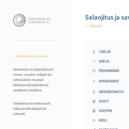
Salaojitus ja s
← Takaisin
TEKIJÄ
« Tietopankin etusivulle
SARJA
Hankkeita voi järjestää työn
PÄIVÄMÄÄRÄ
nimen, vuoden, tekijän tai
rahoituksen mukaan
AVAINSANAT
klikkaamalla lajiteltavan
sarakkeen otsikkoa.
ORGANISAATIO
SIVUT
Hankkeita voi hakea esim.
hakusanalla salaoja tai
VOLYYMI
nitraatti.
KIELI