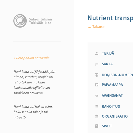
Nutrient transp
← Takaisin
TEKIJÄ
« Tietopankin etusivulle
SARJA
Hankkeita voi järjestää työn
DOI/ISBN-NUMER
nimen, vuoden, tekijän tai
rahoituksen mukaan
PÄIVÄMÄÄRÄ
klikkaamalla lajiteltavan
sarakkeen otsikkoa.
AVAINSANAT
RAHOITUS
Hankkeita voi hakea esim.
hakusanalla salaoja tai
ORGANISAATIO
nitraatti.
SIVUT