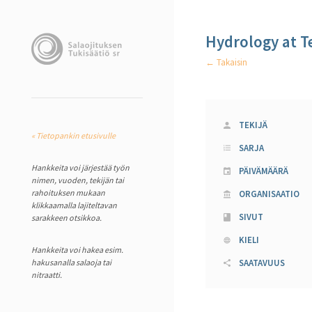
Hydrology at Te
← Takaisin
TEKIJÄ
« Tietopankin etusivulle
SARJA
Hankkeita voi järjestää työn
PÄIVÄMÄÄRÄ
nimen, vuoden, tekijän tai
rahoituksen mukaan
ORGANISAATIO
klikkaamalla lajiteltavan
SIVUT
sarakkeen otsikkoa.
KIELI
Hankkeita voi hakea esim.
hakusanalla salaoja tai
SAATAVUUS
nitraatti.