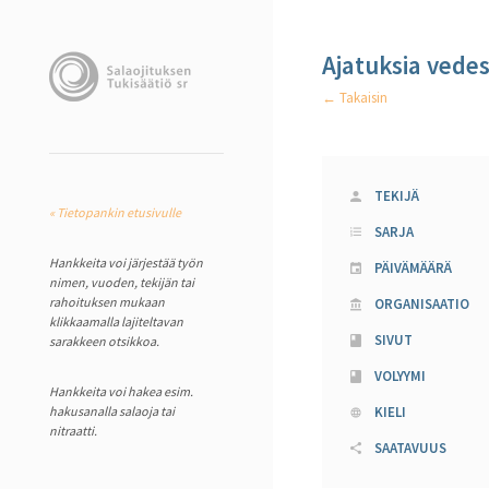
Ajatuksia vede
← Takaisin
TEKIJÄ
« Tietopankin etusivulle
SARJA
Hankkeita voi järjestää työn
PÄIVÄMÄÄRÄ
nimen, vuoden, tekijän tai
rahoituksen mukaan
ORGANISAATIO
klikkaamalla lajiteltavan
SIVUT
sarakkeen otsikkoa.
VOLYYMI
Hankkeita voi hakea esim.
hakusanalla salaoja tai
KIELI
nitraatti.
SAATAVUUS