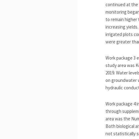
continued at the 
monitoring began 
to remain higher 
increasing yield
irrigated plots 
were greater tha
Work package 3 e
study area was K
2019. Water level
on groundwater wa
hydraulic conduct
Work package 4 in
through suppleme
area was the Numm
Both biological a
not statistically 