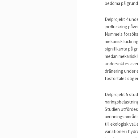
bedöma på grund 
Delprojekt 4 und
jordluckring påve
Nummela försöksfä
mekanisk luckring
signifikanta på g
medan mekanisk l
undersöktes även
dränering under e
fosfortalet stig
Delprojekt 5 stu
näringsbelastnin
Studien utfördes 
avrinningsområde
till ekologisk val
variationer i hyd