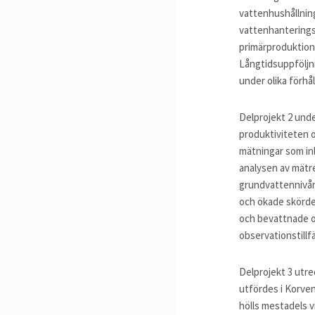
vattenhushållnin
vattenhanterings
primärproduktion
Långtidsuppföljni
under olika förhå
Delprojekt 2 und
produktiviteten 
mätningar som inl
analysen av mätr
grundvattennivån
och ökade skörde
och bevattnade o
observationstillf
Delprojekt 3 utre
utfördes i Korven
hölls mestadels 