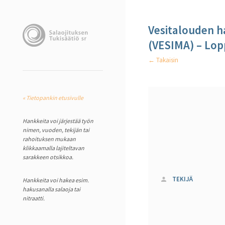
Vesitalouden ha
(VESIMA) – Lop
← Takaisin
« Tietopankin etusivulle
Hankkeita voi järjestää työn
nimen, vuoden, tekijän tai
rahoituksen mukaan
klikkaamalla lajiteltavan
sarakkeen otsikkoa.
TEKIJÄ
Hankkeita voi hakea esim.
hakusanalla salaoja tai
nitraatti.