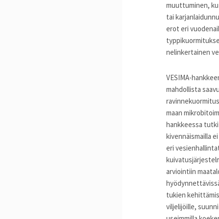
muuttuminen, kute
tai karjanlaidun
erot eri vuodenai
typpikuormitukse
nelinkertainen v
VESIMA-hankkeen 
mahdollista saav
ravinnekuormitust
maan mikrobitoim
hankkeessa tutkitu
kivennäismailla 
eri vesienhallint
kuivatusjärjeste
arviointiin maat
hyödynnettävissä
tukien kehittämis
viljelijöille, suun
useimmilla koeken