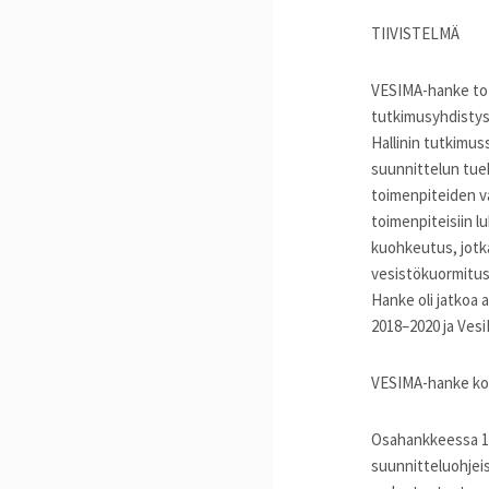
TIIVISTELMÄ
VESIMA-hanke tot
tutkimusyhdistys 
Hallinin tutkimus
suunnittelun tuek
toimenpiteiden v
toimenpiteisiin l
kuohkeutus, jotka
vesistökuormitus
Hanke oli jatkoa 
2018–2020 ja Vesi
VESIMA-hanke koo
Osahankkeessa 1 
suunnitteluohjeis