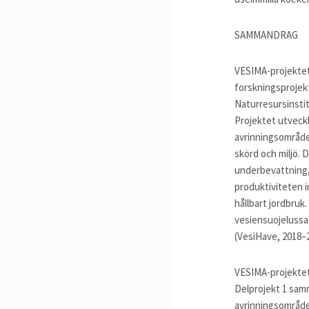
SAMMANDRAG
VESIMA-projekte
forskningsprojekt
Naturresursinstit
Projektet utveckl
avrinningsområde
skörd och miljö.
underbevattning, 
produktiviteten 
hållbart jordbruk
vesiensuojelussa”
(VesiHave, 2018–
VESIMA-projektet
Delprojekt 1 samm
avrinningsområde