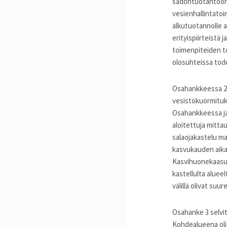
sadontuotantoon 
vesienhallintatoi
alkutuotannolle a
erityispiirteistä 
toimenpiteiden t
olosuhteissa todet
Osahankkeessa 2 t
vesistökuormituks
Osahankkeessa ja
aloitettuja mitta
salaojakastelu m
kasvukauden aikan
Kasvihuonekaasue
kastellulta aluee
välillä olivat suu
Osahanke 3 selvi
Kohdealueena oli 