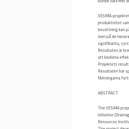
kunde vara mer än
VESIMA-projektets
produktivitet sa
bevattning kan p
men på de mineral
signifikanta, sys
Resultaten är bre
att bedöma effekt
Projektets result
Resultaten har sp
Mätningarna forts
ABSTRACT
The VESIMA proje
initiative (Drain
Resources Institu
The project deve