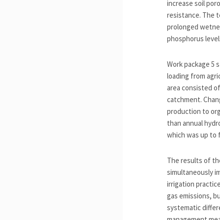
increase soil por
resistance. The t
prolonged wetnes
phosphorus levels
Work package 5 st
loading from agri
area consisted of
catchment. Change
production to org
than annual hydro
which was up to 
The results of 
simultaneously im
irrigation practi
gas emissions, but
systematic diffe
management measu