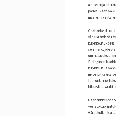
aloitettuja mitt
padotuksen vaiku
maalajin ja siitä
Osahanke 4 tutki
vähentämistä täyd
kuohkeutuksella.
sen märkyydestä 
ominaisuuksia, mu
Biologinen kuohk
kuohkeutus vähen
myös pitkäaikais
fosforilannoituk
hitaasti ja vaatii
Osahankkeessa 5 t
vesistökuormituk
Gårdskullan karta