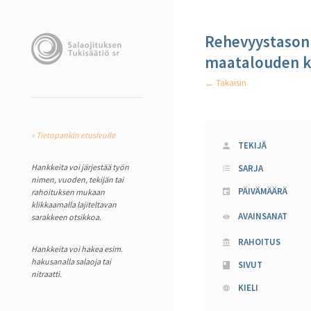
Rehevyystason 
maatalouden k
← Takaisin
« Tietopankin etusivulle
TEKIJÄ
Hankkeita voi järjestää työn
SARJA
nimen, vuoden, tekijän tai
PÄIVÄMÄÄRÄ
rahoituksen mukaan
klikkaamalla lajiteltavan
AVAINSANAT
sarakkeen otsikkoa.
RAHOITUS
Hankkeita voi hakea esim.
hakusanalla salaoja tai
SIVUT
nitraatti.
KIELI