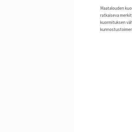
Maatalouden kuorm
ratkaiseva merki
kuormituksen vähe
kunnostustoimenp