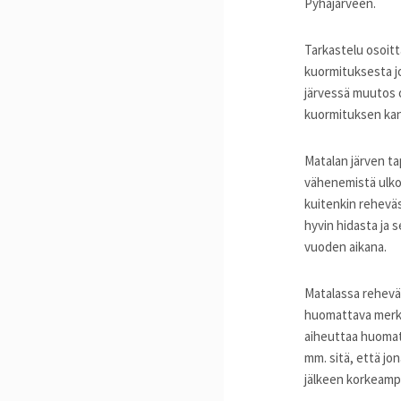
Pyhäjärveen.
Tarkastelu osoitt
kuormituksesta j
järvessä muutos 
kuormituksen kan
Matalan järven t
vähenemistä ulko
kuitenkin reheväs
hyvin hidasta ja
vuoden aikana.
Matalassa reheväs
huomattava merki
aiheuttaa huomat
mm. sitä, että jo
jälkeen korkeamp