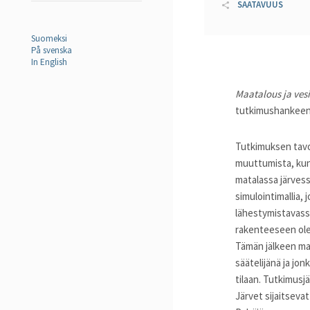
SAATAVUUS
Suomeksi
På svenska
In English
Maatalous ja ves
tutkimushankeen
Tutkimuksen tavo
muuttumista, kun 
matalassa järvess
simulointimallia,
lähestymistavassa
rakenteeseen olee
Tämän jälkeen mall
säätelijänä ja jo
tilaan. Tutkimusjä
Järvet sijaitsevat