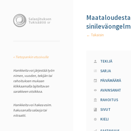
Maataloudesta 
sinileväongel
← Takaisin
« Tietopankin etusivulle
TEKIJÄ
Hankkeita voi järjestää työn
SARJA
nimen, vuoden, tekijän tai
PÄIVÄMÄÄRÄ
rahoituksen mukaan
klikkaamalla lajiteltavan
AVAINSANAT
sarakkeen otsikkoa.
RAHOITUS
Hankkeita voi hakea esim.
SIVUT
hakusanalla salaoja tai
nitraatti.
KIELI
SAATAVUUS