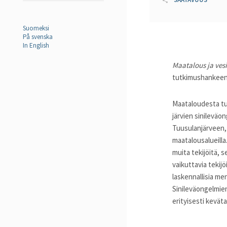
Suomeksi
På svenska
In English
Maatalous ja ves
tutkimushankeen
Maataloudesta tu
järvien sinilevä
Tuusulanjärveen, 
maatalousalueilla
muita tekijöitä, 
vaikuttavia tekijö
laskennallisia men
Sinileväongelmie
erityisesti kevät