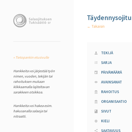
Täydennysojituk
← Takaisin
TEKIJÄ
« Tietopankin etusivulle
SARJA
Hankkeita voi järjestää työn
PÄIVÄMÄÄRÄ
nimen, vuoden, tekijän tai
rahoituksen mukaan
AVAINSANAT
klikkaamalla lajiteltavan
RAHOITUS
sarakkeen otsikkoa.
ORGANISAATIO
Hankkeita voi hakea esim.
hakusanalla salaoja tai
SIVUT
nitraatti.
KIELI
SAATAVUUS