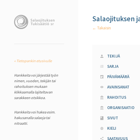
Salaojituksen j
← Takaisin
TEKIJÄ
« Tietopankin etusivulle
SARJA
Hankkeita voi järjestää työn
PÄIVÄMÄÄRÄ
nimen, vuoden, tekijän tai
rahoituksen mukaan
AVAINSANAT
klikkaamalla lajiteltavan
RAHOITUS
sarakkeen otsikkoa.
ORGANISAATIO
Hankkeita voi hakea esim.
hakusanalla salaoja tai
SIVUT
nitraatti.
KIELI
SAATAVUUS