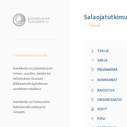
Salaojatutkimus
← Takaisin
TEKIJÄ
« Tietopankin etusivulle
SARJA
Hankkeita voi järjestää työn
PÄIVÄMÄÄRÄ
nimen, vuoden, tekijän tai
rahoituksen mukaan
AVAINSANAT
klikkaamalla lajiteltavan
sarakkeen otsikkoa.
RAHOITUS
ORGANISAATIO
Hankkeita voi hakea esim.
hakusanalla salaoja tai
SIVUT
nitraatti.
KIELI