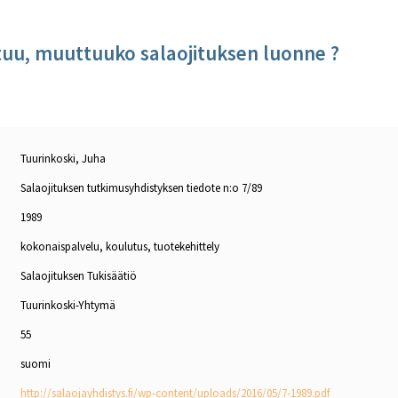
u, muuttuuko salaojituksen luonne ?
Tuurinkoski, Juha
Salaojituksen tutkimusyhdistyksen tiedote n:o 7/89
1989
kokonaispalvelu, koulutus, tuotekehittely
Salaojituksen Tukisäätiö
Tuurinkoski-Yhtymä
55
suomi
http://salaojayhdistys.fi/wp-content/uploads/2016/05/7-1989.pdf