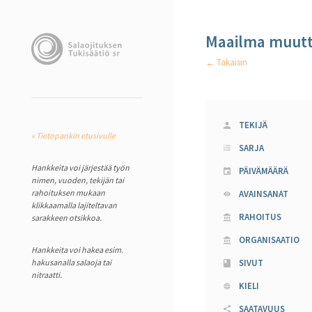
Maailma muuttu
← Takaisin
TEKIJÄ
« Tietopankin etusivulle
SARJA
Hankkeita voi järjestää työn
PÄIVÄMÄÄRÄ
nimen, vuoden, tekijän tai
rahoituksen mukaan
AVAINSANAT
klikkaamalla lajiteltavan
RAHOITUS
sarakkeen otsikkoa.
ORGANISAATIO
Hankkeita voi hakea esim.
hakusanalla salaoja tai
SIVUT
nitraatti.
KIELI
SAATAVUUS