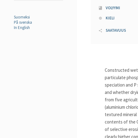
VOLYYMI
Suomeksi
KIELI
På svenska
In English
SAATAVUUS
Constructed wetl
particulate phosp
speciation and P 
and whether dryi
from five agricul
(aluminium chlori
textured mineral s
contents of the 
of selective eros
clearly higher co