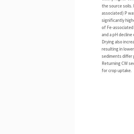
the source soils.
associated) P was
significantly hig
of Fe-associated 
and a pH decline
Drying also incre
resulting in lowe
sediments differ g
Returning CW sedi
for crop uptake.