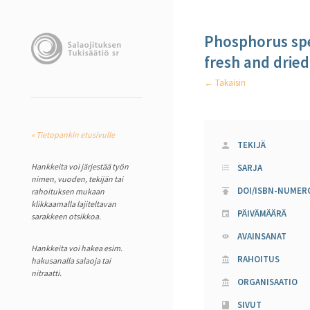
Phosphorus spec
fresh and drie
← Takaisin
« Tietopankin etusivulle
TEKIJÄ
Hankkeita voi järjestää työn
SARJA
nimen, vuoden, tekijän tai
DOI/ISBN-NUMER
rahoituksen mukaan
klikkaamalla lajiteltavan
PÄIVÄMÄÄRÄ
sarakkeen otsikkoa.
AVAINSANAT
Hankkeita voi hakea esim.
RAHOITUS
hakusanalla salaoja tai
nitraatti.
ORGANISAATIO
SIVUT