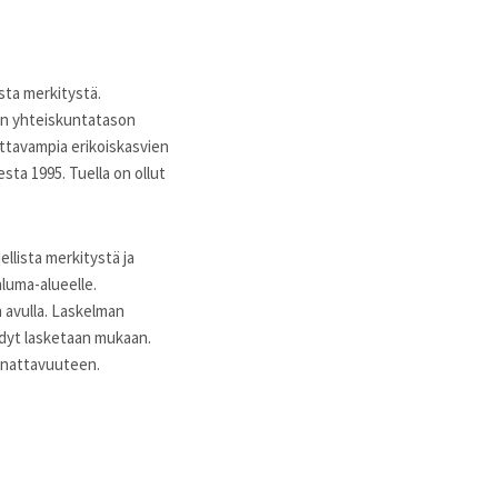
sta merkitystä.
iin yhteiskuntatason
attavampia erikoiskasvien
sta 1995. Tuella on ollut
lista merkitystä ja
aluma-alueelle.
avulla. Laskelman
ödyt lasketaan mukaan.
annattavuuteen.