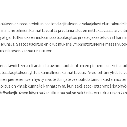
kkeen osiossa arvioitiin säätösalaojituksen ja salaojakastelun taloudelli
ttiin menetelmien kannattavuutta ja valuma-alueen mittakaavassa arvioit
yötyjä. Tutkimuksen mukaan säätösalaojitus ja salaojakastelu ovat kann
 perunalla. Säätösalaojitus on ollut mukana ympäristötukiohjelmassa vuode
tus tilatason kannattavuuteen.
ena tavoitteena oli arvioida ravinnehuuhtoutumien pienenemisen taloudel
äätösalaojituksen yhteiskunnallinen kannattavuus. Arvio tehtiin yhdelle v
en pienenemisen hyöty arvotettiin jätevesipuhdistamon kustannusten 
ojitus on yhteiskunnalle kannattavaa, kun sekä sato- että ympäristöhy
ätösalaojituksen käyttöaika vaikuttaa paljon sekä tila- että aluetason k