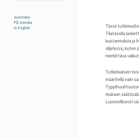
Suomeksi
På svenska
Tässä tutkimushan
In English
Tilatasolla laske
kustannuksia ja h
viljelyssä, kuten
merkittävä vaiku
Tutkimuksen tois
määritellä näin s
Typpihuuhtoutumi
mukaan säätösala
Luonnollisesti sä