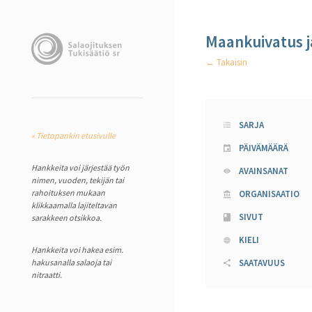
Maankuivatus j
← Takaisin
SARJA
« Tietopankin etusivulle
PÄIVÄMÄÄRÄ
Hankkeita voi järjestää työn
AVAINSANAT
nimen, vuoden, tekijän tai
rahoituksen mukaan
ORGANISAATIO
klikkaamalla lajiteltavan
SIVUT
sarakkeen otsikkoa.
KIELI
Hankkeita voi hakea esim.
hakusanalla salaoja tai
SAATAVUUS
nitraatti.