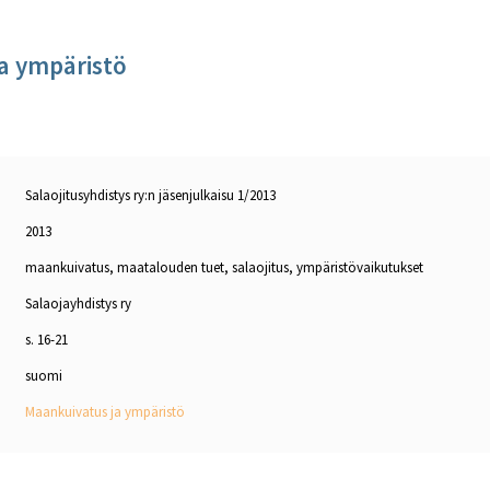
a ympäristö
Salaojitusyhdistys ry:n jäsenjulkaisu 1/2013
2013
maankuivatus, maatalouden tuet, salaojitus, ympäristövaikutukset
Salaojayhdistys ry
s. 16-21
suomi
Maankuivatus ja ympäristö