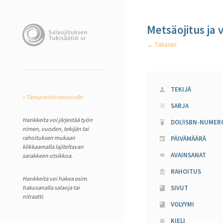
Metsäojitus ja 
← Takaisin
TEKIJÄ
« Tietopankin etusivulle
SARJA
Hankkeita voi järjestää työn
DOI/ISBN-NUMER
nimen, vuoden, tekijän tai
rahoituksen mukaan
PÄIVÄMÄÄRÄ
klikkaamalla lajiteltavan
AVAINSANAT
sarakkeen otsikkoa.
RAHOITUS
Hankkeita voi hakea esim.
hakusanalla salaoja tai
SIVUT
nitraatti.
VOLYYMI
KIELI