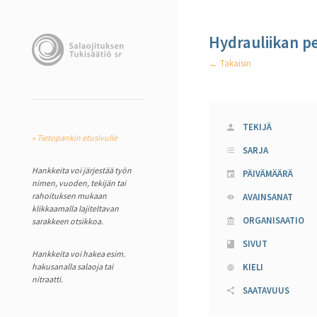
Hydrauliikan p
← Takaisin
TEKIJÄ
« Tietopankin etusivulle
SARJA
Hankkeita voi järjestää työn
PÄIVÄMÄÄRÄ
nimen, vuoden, tekijän tai
rahoituksen mukaan
AVAINSANAT
klikkaamalla lajiteltavan
ORGANISAATIO
sarakkeen otsikkoa.
SIVUT
Hankkeita voi hakea esim.
hakusanalla salaoja tai
KIELI
nitraatti.
SAATAVUUS