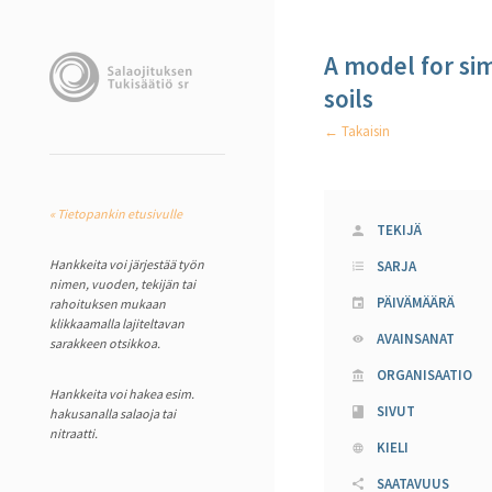
A model for si
soils
← Takaisin
« Tietopankin etusivulle
TEKIJÄ
Hankkeita voi järjestää työn
SARJA
nimen, vuoden, tekijän tai
PÄIVÄMÄÄRÄ
rahoituksen mukaan
klikkaamalla lajiteltavan
AVAINSANAT
sarakkeen otsikkoa.
ORGANISAATIO
Hankkeita voi hakea esim.
SIVUT
hakusanalla salaoja tai
nitraatti.
KIELI
SAATAVUUS